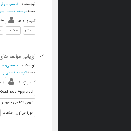
نویسنده
:
قاسمی، ولی
مجله
:
توسعه انسانی پل
مدی
کلیدواژه ها
:
دانش
اطلاعات
س
6.
ارزیابی مؤلفه های
نویسنده
:
حسینی، ح
مجله
:
توسعه انسانی پل
پل
کلیدواژه ها
:
 Readiness Appraisal
نیروی انتظامی جمهوری 
حوزۀ فن‌آوری اطلاعات