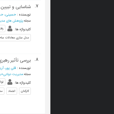
7.
شناسایی و تبیین 
نویسنده
:
حسینی، ح
مجله
:
پژوهش های مدی
رفت
کلیدواژه ها
:
ﻣﺪل ﺳﺎزي ﻣﻌﺎدﻻت ﺳﺎﺧ
8.
بررسی تأثیر رهبری
نویسنده
:
قلی پور، آر
مجله
:
مدیریت دولتی
»
بها
توا
کلیدواژه ها
:
کارکنان
اعتماد
مد