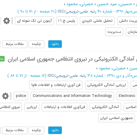
؛
حسینی، سید حسین
؛
حضرتی، محمود
؛
یس
»
بهار 1391 - شماره 40
رتبه: علمی-ترویجی/ISC
(‎20 صفحه -
از 71 تا 90
)
ریت دانش
تحلیل عاملی تاییدی
پلیس ج ا ا
آزمون تی تک نمونه ای
ازمان
مـدیریت
چکیده
مقالات مرتبط
دانلود
 آمادگی الکترونیکی در نیروی انتظامی جمهوری اسلامی ایران
مقا
سین
؛
حضرتی، محمود
؛
یس
»
آذر و دی 1390 - شماره 38
رتبه: علمی-ترویجی/ISC
(‎16 صفحه -
از 71 تا 86
)
یس
ارزیابی آمادگی الکترونیکی
فن آوری ارتباطات و اطلاعات فاوا
police
Communications and Information Technology
Electronic
اسلامی
آمادگی الکترونیکی
فن‌آوری اطلاعات و ارتباطات
ارزیابی
نیروی انتظامی
جمهوری اسلامی ایران
چکیده
مقالات مرتبط
دانلود