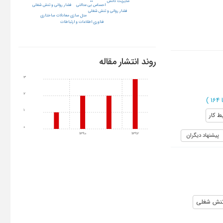
مدیریت دانش
فشار روانی و تنش شغلی
احساس بي عدالتي
فشار روانی و تنش شغلی
مدل سازی معادلات ساختاری
فناوری اطلاعات و ارتباطات
روند انتشار مقاله
3
2
)
1
 کار
0
1390
1392
پیشنهاد دیگران
 تنش شغلی