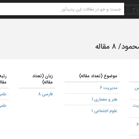
حمود
/
8 مقاله
موضوع (تعداد مقاله)
زبان (تعداد
رتبه
مقاله)
مقال
یس
مدیریت 6
فارسی 8
علمی
هنر و معماری 1
یت
علمی
علوم اجتماعی 1
و