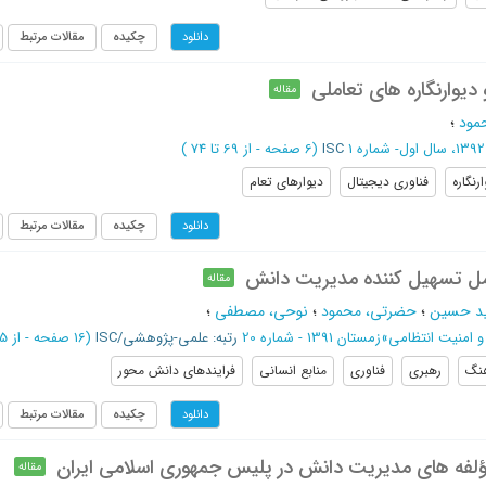
چکیده
مقالات مرتبط
دانلود
دیوارنگاره های تعاملی
مقاله
مود
؛
1
ISC
(‎6 صفحه -
از 69 تا 74
)
رنگاره
فناوری دیجیتال
دیوارهای تعام
چکیده
مقالات مرتبط
دانلود
مل تسهیل کننده مدیریت دانش
مقاله
د حسین
؛
حضرتی، محمود
؛
نوحی، مصطفی
؛
 امنیت انتظامی
»
زمستان 1391 - شماره 20
رتبه: علمی-پژوهشی/ISC
(‎16 صفحه -
از 95 تا 110
نگ
رهبری
فناوری
منابع انسانی
فرایندهای دانش محور
چکیده
مقالات مرتبط
دانلود
فه های مدیریت دانش در پلیس جمهوری اسلامی ایران
مقاله