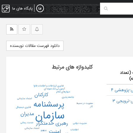
پایگاه های ما
دانلود فهرست مقالات نویسنده
کلیدواژه های مرتبط
 (تعداد
ه)
فناوری ارتباطات و اطلاعات فاوا
-پژوهشی 4
آزمون تی تک نمونه ای
دیوارهای تعام
کارکنان
جامعه پذیری
اعتماد سازمانی
-ترویجی 3
پرسشنامه
معنویت در محیط
کار
فناوری دیجیتال
سازمان
مدیران
رهبری خدمتگزار
خدمت رسانی
مدیریت دولتی
اعتماد سازمانی
امنیت
اطلاعات
police