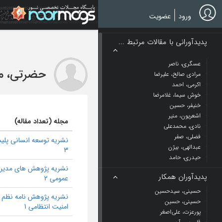
Ski
t
ورود
عضویت
mai
conten
پدیدآورانی با مقالات مرتبط ...
عسگری، ناصر
حضرتی، م
مرادی صالح، علیرضا
اکرمی، احمد
خوش سیما، غلامرضا
خنیفر، حسین
اشعریون، منیر
مجله (تعداد مقاله)
نادی، محمدعلی
فضلی، صفر
نشریه توسعه انسانی پل
عبدالهی، بیژن
3
حیدری، حامد
نشریه پژوهش های مدیر
پدیدآوران همکار
عمومی 2
حسینی، سیدحسین
نشریه پژوهش نامه نظم 
حسینی، حسین
امنیت انتظامی 1
پورعزت، علی‌اصغر