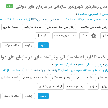
مدل رفتارهای شهروندی سازمانی در سازمان های دولتی
مقاله
سین
؛
حضرتی، محمود
؛
ریت عمومی
»
پاییز 1390 - شماره 13
رتبه: علمی-پژوهشی/ISC
(‎18 صفحه -
از 139 تا 156
ارهاي شهروندي سازماني
رﻓﺘﺎر ﻫﺎي ﺿﺪ ﺷﻬﺮوﻧﺪي
ﻫﻮﻳﺖ ﺳﺎزﻣﺎﻧﻲ
ﺟﺎﻣﻌﻪ ﭘﺬﻳﺮي
ﺘﺎري
ادراک
ﻣﺪل ﺳﺎزی‬‬‬‫ﻣﻌﺎدﻻت
روش ﻣﺪل
چکیده
مقالات مرتبط
دانلود
 خدمتگذار بر اعتماد سازمانی و توانمند سازی در سازمان های دول
ین
؛
پورعزت، علی اصغر
؛
حضرتی، محمود
؛
ر و تابستان 1388، دوره اول - شماره 2
رتبه: علمی-پژوهشی/ISC
(‎16 صفحه -
از 103 تا 118
نمندسازی
خدمت رسانی
رهبری خدمتگزار
خدمات دولتی نوین
اعتماد سازمانی
یران
سازمان
رهبری خدمت
توانمندسازی کارکنان
چکیده
مقالات مرتبط
دانلود