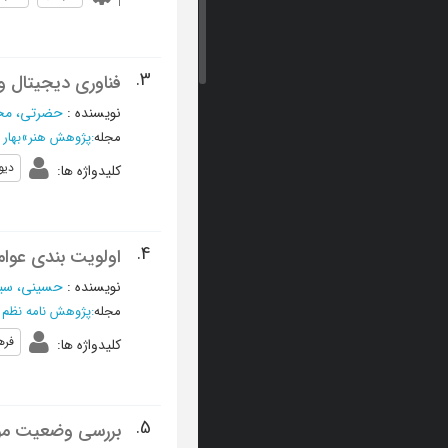
3.
فناوری دیجیتال و 
نویسنده
:
حضرتی، مح
مجله
:
پژوهش هنر
»
بهار 1392، سال اول- شماره 
دیوا
کلیدواژه ها
:
4.
اولویت بندی عوا
نویسنده
:
حسینی، سی
مجله
:
پژوهش نامه نظم و
فره
کلیدواژه ها
:
5.
بررسی وضعیت مؤل