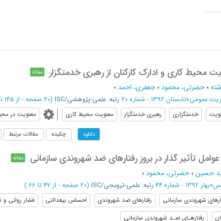
یت محیط کاری و ادارک کارکنان از رهبری خدمتگزار
مقاله
شته
؛
حضرتی، محمود
؛
جعفری، احمد
؛
ریت عمومی
»
تابستان 1392 - شماره 20
رتبه: علمی-پژوهشی/ISC
(‎20 صفحه -
از 145 تا 164
ویت
خدمتگزاری
رهبری خدمتگزار
معنویت محیط کاری
معنویت در محیط
چکیده
مقالات مرتبط
دانلود
وامل تأثیر گذار در بروز رفتارهای ضد شهروندی سازمانی
مقاله
د حسین
؛
حضرتی، محمود
؛
یس
»
بهار 1392 - شماره 44
رتبه: علمی-ترویجی/ISC
(‎20 صفحه -
از 47 تا 66
)
ارهای شهروندی سازمانی
رفتارهای ضد شهروندی
احساس بیعدالتی
فشار روانی و
ان
رفتارهـای ضـد شهروندی سازمانی