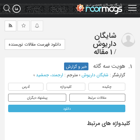
Ski
t
mai
conten
شایگان
داریوش
دانلود فهرست مقالات نویسنده
/
1 مقاله
هویت سه گانه
1.
خبر و گزارش
گزارشگر
:
شایگان داریوش
؛
مترجم
:
ارجمند، جمشید
؛
چکیده
کلیدواژه
آدرس
مقالات مرتبط
پیشنهاد دیگران
دانلود
کلیدواژه های مرتبط