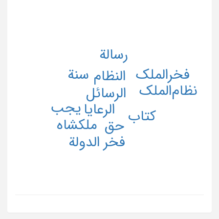
رسالة
فخرالملک
سنة
النظام
نظام‌الملک
الرسائل
یجب
الرعایا
کتاب
ملکشاه
حق
فخر الدولة