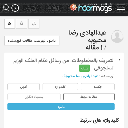
Ski
t
mai
conten
عبدالهادی رضا
محبوبة
دانلود فهرست مقالات نویسنده
/
1 مقاله
التعریف بالمخطوطات: من رسائل نظام الملک الوزیر
1.
السلجوقی
مقاله
نویسنده
:
عبدالهادی رضا محبوبة
؛
چکیده
کلیدواژه
آدرس
مقالات مرتبط
پیشنهاد دیگران
دانلود
کلیدواژه های مرتبط