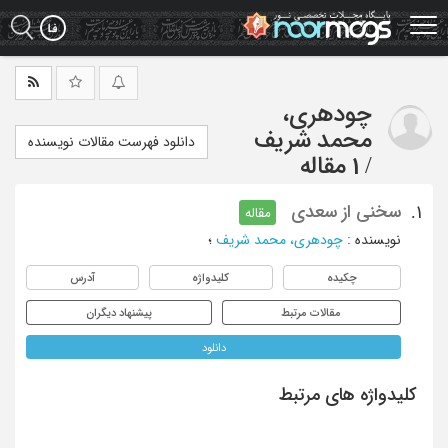
Ski
t
mai
conten
چودهری،
محمد شریف
دانلود فهرست مقالات نویسنده
/
1 مقاله
سخنی از سعدی
1.
مقاله
نویسنده
:
چودهری، محمد شریف
؛
چکیده
کلیدواژه
آدرس
مقالات مرتبط
پیشنهاد دیگران
دانلود
کلیدواژه های مرتبط