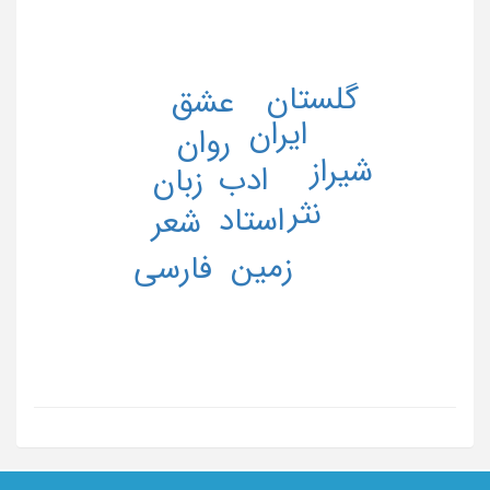
گلستان
عشق
ایران
روان
شیراز
ادب
زبان
نثر
استاد
شعر
زمین
فارسی