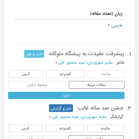
زبان (تعداد مقاله)
فارسی 2
پیشرفت عقیدت به پیشگاه ملوکانه
1.
ادب و هنر
شاعر
:
سلیم سهروردی، سید منصور علی
؛
چکیده
کلیدواژه
آدرس
مقالات مرتبط
پیشنهاد دیگران
دانلود
جشن صد ساله غالب
2.
خبر و گزارش
گزارشگر
:
سلیم سهروردی، سید منصور علی
؛
چکیده
کلیدواژه
آدرس