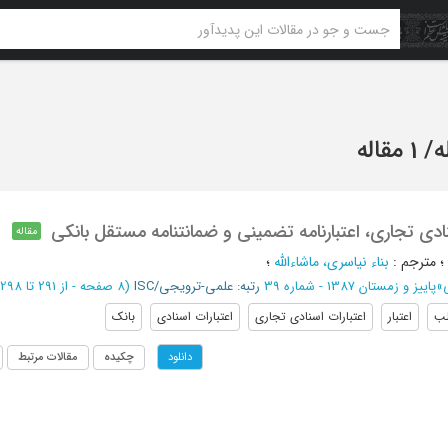
ه
/
1 مقاله
نادی تجاری، اعتبارنامه تضمینی و ضمانتنامه مستقل بانکی
مقاله
؛
مترجم
:
بناء نیاسری، ماشاءالله
؛
»
پاییز و زمستان 1387 - شماره 39
رتبه: علمی-ترویجی/ISC
(‎8 صفحه -
از 291 تا 298
لب
اعتبار
اعتبارات اسنادی تجاری
اعتبارات اسنادی
بانک
چکیده
مقالات مرتبط
دانلود