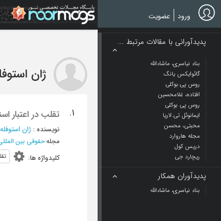
Ski
t
ورود
عضویت
mai
conten
پدیدآورانی با مقالات مرتبط ...
بناء نیاسری، ماشاءالله
ژان استوفل
گائوایکس یانگ
روس پی.بوکلی
افتاده، غلامحسین
روس پی بوکلی
1.
تقلب در اعتبار اس
ایمانوئل تی.لاریا
محبتی، محسن
نویسنده
:
ژان استوفله
مجله هاروارد
مجله
:
حقوقی بین المللی
دریس کول
تق
ریچارد جی
کلیدواژه ها
:
پدیدآوران همکار
بناء نیاسری، ماشاءالله