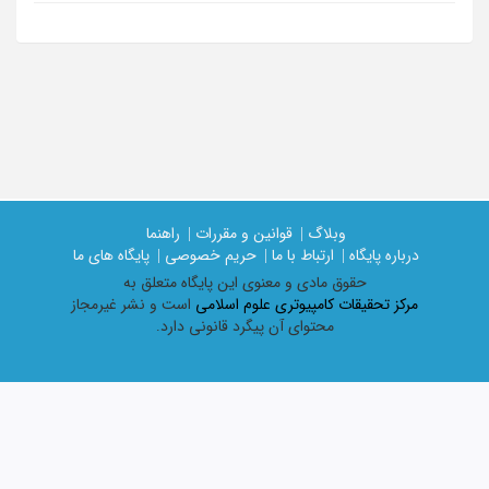
وبلاگ |
قوانین و مقررات |
راهنما
درباره پایگاه |
ارتباط با ما |
حریم خصوصی |
پایگاه های ما
حقوق مادی و معنوی اين پايگاه متعلق به
مرکز تحقیقات کامپیوتری علوم اسلامی
است و نشر غیرمجاز
محتوای آن پیگرد قانونی دارد.