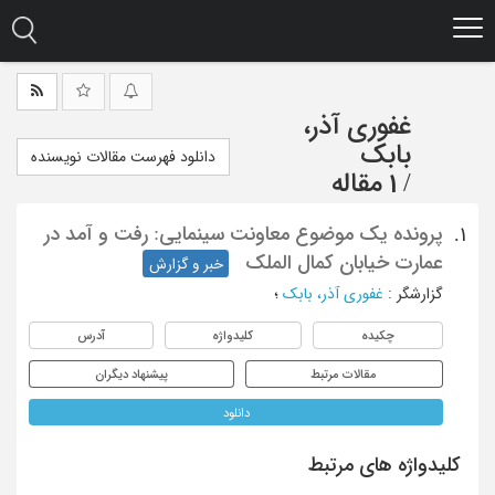
Ski
t
mai
conten
غفوری آذر،
بابک
دانلود فهرست مقالات نویسنده
/
1 مقاله
پرونده یک موضوع معاونت سینمایی: رفت و آمد در
1.
عمارت خیابان کمال الملک
خبر و گزارش
گزارشگر
:
غفوری آذر، بابک
؛
چکیده
کلیدواژه
آدرس
مقالات مرتبط
پیشنهاد دیگران
دانلود
کلیدواژه های مرتبط