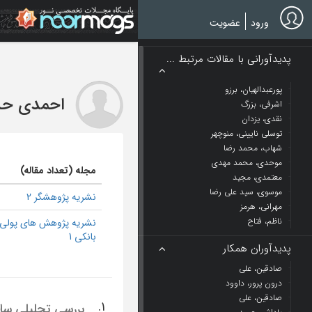
Ski
t
ورود
عضویت
mai
conten
پدیدآورانی با مقالات مرتبط ...
پورعبدالهیان، برزو
احمدی حدی
اشرفی، بزرگ
نقدی، یزدان
توسلی نایینی، منوچهر
شهاب، محمد رضا
موحدی، محمد مهدی
مجله (تعداد مقاله)
معتمدی، مجید
موسوی، سید علی رضا
نشریه پژوهشگر 2
مهرانی، هرمز
ناظم، فتاح
نشریه پژوهش های پولی 
بانکی 1
پدیدآوران همکار
صادقین، علی
درون پرور، داوود
صادقين، علي
1.