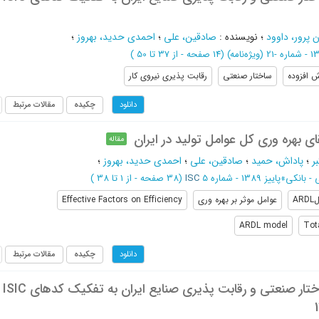
 پرور، داوود
؛
نویسنده
:
صادقين، علي
؛
احمدي حديد، بهروز
؛
(‎14 صفحه -
از 37 تا 50
)
ش افزوده
ساختار صنعتی
رقابت پذیری نیروی کار
چکیده
مقالات مرتبط
دانلود
قای بهره وری کل عوامل تولید در ایران
مقاله
ر
؛
پاداش، حمید
؛
صادقین، علی
؛
احمدی حدید، بهروز
؛
- بانکی
»
پاییز 1389 - شماره 5
ISC
(‎38 صفحه -
از 1 تا 38
)
AR
عوامل موثر بر بهره وری
Effective Factors on Efficiency
ARDL model
Tota
چکیده
مقالات مرتبط
دانلود
بررسی تحلیلی ساخ