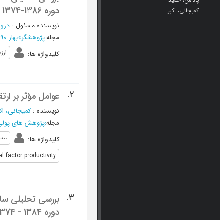
پاداش، حمید
دوره 1386-1374
کمیجانی، اکبر
نویسنده مسئول
:
درون
مجله
:
پژوهشگر
»
بهار 1390 - شماره -21 (ویژه‌نامه)
ارز
کلیدواژه ها
:
2.
عوامل مؤثر بر ارت
نویسنده
:
کمیجانی، اکب
مجله
:
پژوهش های پولی 
مدلDL
کلیدواژه ها
:
l factor productivity
3.
دوره 1384 - 1374