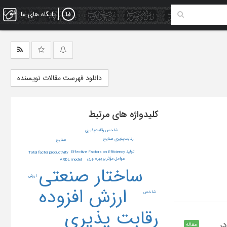
پایگاه های ما
دانلود فهرست مقالات نویسنده
کلیدواژه های مرتبط
شاخص رقابت‌پذیری
رقابت‌پذیری صنایع
صنایع
تولید
Effective Factors on Efficiency
Total factor productivity
عوامل مؤثر بر بهره وری
ARDL model
ساختار صنعتی
ارزش
ارزش افزوده
شاخص
رقابت پذیری
تار صنعتی و رقابت پذیری صنایع ایران به تفکیک کدهای ISIC در
مقاله