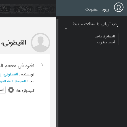
Ski
t
ورود
عضویت
mai
conten
پدیدآورانی با مقالات مرتبط ...
الجعافرة، ماجد
القیطونی،
أحمد مطلوب
1.
نظرة فی معجم ال
نویسنده
:
القیطونی، 
مجله
:
المجمع اللغة العر
اسم
کلیدواژه ها
: