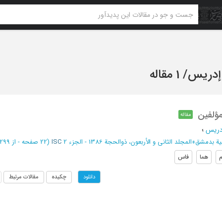
 إدریس
/
1 مقاله
مؤلفین
مقاله
إدریس
؛
بیة بدمشق
»
المجلد الثانی و الأربعون، ذوالحجة 1386 - الجزء 2
ISC
(‎22 صفحه -
از 299 تا 320
هما
فاس
چکیده
مقالات مرتبط
دانلود