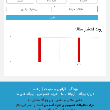
چکیده
کلیدواژه
آدرس
مقالات مرتبط
پیشنهاد دیگران
دانلود
روند انتشار مقاله
1
0
1349
وبلاگ |
قوانین و مقررات |
راهنما
درباره پایگاه |
ارتباط با ما |
حریم خصوصی |
پایگاه های ما
حقوق مادی و معنوی اين پايگاه متعلق به
مرکز تحقیقات کامپیوتری علوم اسلامی
است و نشر غیرمجاز
محتوای آن پیگرد قانونی دارد.