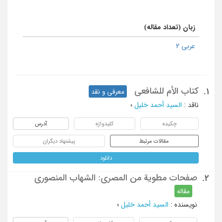
زبان (تعداد مقاله)
عربی 2
کتاب الأم للشافعی
1.
معرفی و نقد
ناقد
:
السید أحمد خلیل
؛
چکیده
کلیدواژه
آدرس
مقالات مرتبط
پیشنهاد دیگران
دانلود
صفحات مطویة من المصری: الشهاب المنصوری
2.
مقاله
نویسنده
:
السید أحمد خلیل
؛