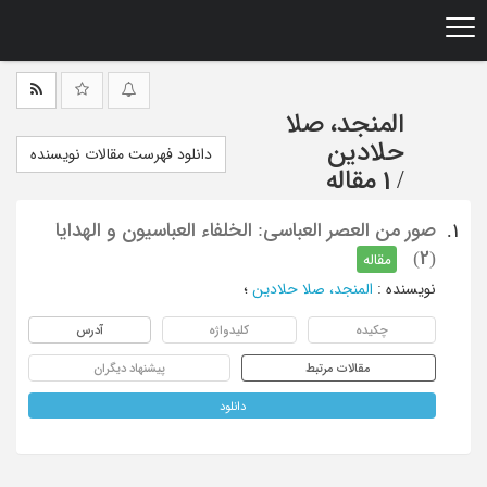
Ski
t
mai
conten
المنجد، صلا
حلادین
دانلود فهرست مقالات نویسنده
/
1 مقاله
صور من العصر العباسی: الخلفاء العباسیون و الهدایا
1.
(2)
مقاله
نویسنده
:
المنجد، صلا حلادین
؛
چکیده
کلیدواژه
آدرس
مقالات مرتبط
پیشنهاد دیگران
دانلود