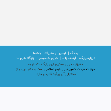
وبلاگ |
قوانین و مقررات |
راهنما
درباره پایگاه |
ارتباط با ما |
حریم خصوصی |
پایگاه های ما
حقوق مادی و معنوی اين پايگاه متعلق به
مرکز تحقیقات کامپیوتری علوم اسلامی
است و نشر غیرمجاز
محتوای آن پیگرد قانونی دارد.