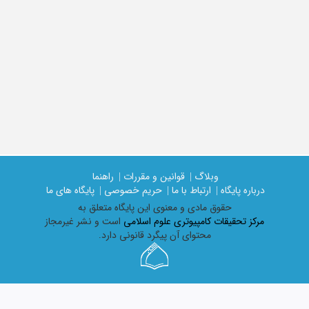
وبلاگ |
قوانین و مقررات |
راهنما
درباره پایگاه |
ارتباط با ما |
حریم خصوصی |
پایگاه های ما
حقوق مادی و معنوی اين پايگاه متعلق به
مرکز تحقیقات کامپیوتری علوم اسلامی
است و نشر غیرمجاز
محتوای آن پیگرد قانونی دارد.