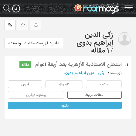
Ski
t
mai
conten
زکی الدین
إبراهیم بدوی
دانلود فهرست مقالات نویسنده
/
1 مقاله
امتحان الأستاذیة الأزهریة بعد أربعة أعوام
1.
مقاله
نویسنده
:
زکی الدین إبراهیم بدوی
؛
چکیده
کلیدواژه
آدرس
مقالات مرتبط
پیشنهاد دیگران
دانلود