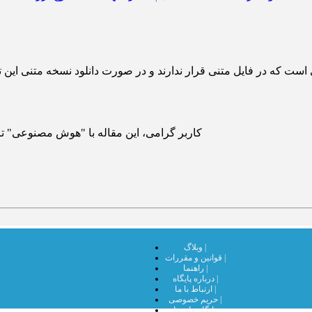
 است که در فایل متنی قرار ندارند و در صورت دانلود نسخه متنی این ت
کاربر گرامی، این مقاله با "هوش مصنوعی" تر
وبلاگ |
قوانین و مقررات |
راهنما |
درباره پایگاه |
ارتباط با ما |
حریم خصوصی |
پایگاه های ما