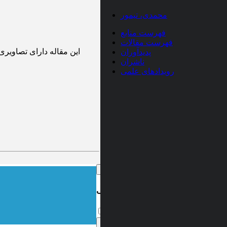
محمدی، تیمور
فهرست منابع
فهرست مقالات
این مقاله دارای تصاویری
پدیدآوران
ناشران
رویدادهای علمی
×
اعطای کد تخفیف
این پیام را دیگر نمایش نده
تایید
×