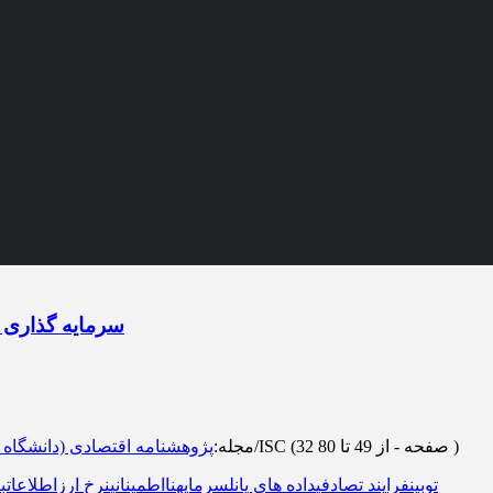
سرمایه گذاری د
)
از 49 تا 80
(‎32 صفحه -
رتبه: علمی-پژوهشی/ISC
مجله
:
پژوهشنامه اقتصادی (دانشگاه 
الگوی q توبین
فرایند تصادفی
داده های پانل
سرمایه
نااطمینانی
نرخ ارز
اطلاعات
ب