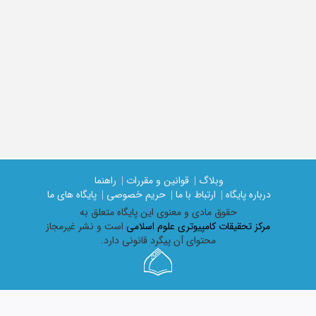
وبلاگ |
قوانین و مقررات |
راهنما
درباره پایگاه |
ارتباط با ما |
حریم خصوصی |
پایگاه های ما
حقوق مادی و معنوی اين پايگاه متعلق به
مرکز تحقیقات کامپیوتری علوم اسلامی
است و نشر غیرمجاز
محتوای آن پیگرد قانونی دارد.