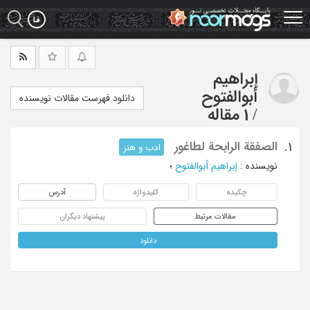
Ski
t
mai
conten
إبراهیم
أبوالفتوح
دانلود فهرست مقالات نویسنده
/
1 مقاله
الصفقة الرابحة لطاغور
1.
ادب و هنر
نویسنده
:
إبراهیم أبوالفتوح
؛
چکیده
کلیدواژه
آدرس
مقالات مرتبط
پیشنهاد دیگران
دانلود