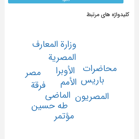
کلیدواژه های مرتبط
وزارة المعارف
المصریة
محاضرات
الأوبرا
مصر
باریس
الأمم
فرقة
الماضی
المصریون
طه حسین
مؤتمر