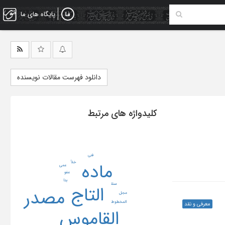
پایگاه های ما
دانلود فهرست مقالات نویسنده
کلیدواژه های مرتبط
فنی
ماده
خلأ
عمی
عفو
بدا
سنة
التاج
مصدر
عجل
المخطوط
معرفی و نقد
القاموس