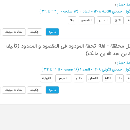
مد حیدر
؛
جمادی الثانیة 1408 - العدد 2
(‎17 صفحه -
از 23 تا 39
)
ة
التاج
اللسان
القاموس
جلا
چکیده
مقالات مرتبط
دانلود
محققة - لغة: تحفة المودود فی المقصود و الممدود (تألیف:
بن عبدالله بن مالک)
مد حیدر
؛
 جمادی الأولی 1408 - العدد 1
(‎16 صفحه -
از 19 تا 34
)
ة
بدا
التاج
اللسان
خلی
القاموس
النهایة
چکیده
مقالات مرتبط
دانلود