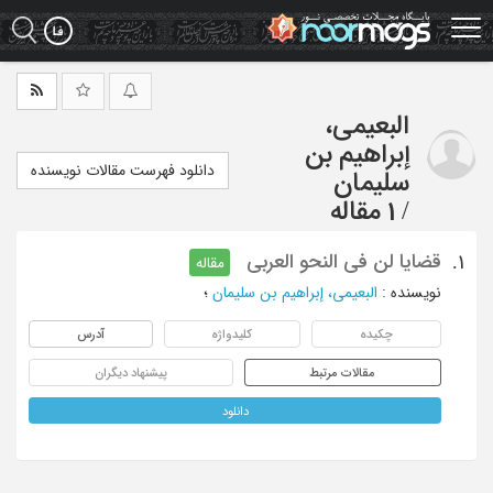
Ski
t
mai
conten
البعیمی،
إبراهیم بن
دانلود فهرست مقالات نویسنده
سلیمان
/
1 مقاله
قضایا لن فی النحو العربی
1.
مقاله
نویسنده
:
البعیمی، إبراهیم بن سلیمان
؛
چکیده
کلیدواژه
آدرس
مقالات مرتبط
پیشنهاد دیگران
دانلود