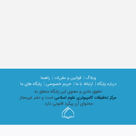
وبلاگ |
قوانین و مقررات |
راهنما
درباره پایگاه |
ارتباط با ما |
حریم خصوصی |
پایگاه های ما
حقوق مادی و معنوی اين پايگاه متعلق به
مرکز تحقیقات کامپیوتری علوم اسلامی
است و نشر غیرمجاز
محتوای آن پیگرد قانونی دارد.