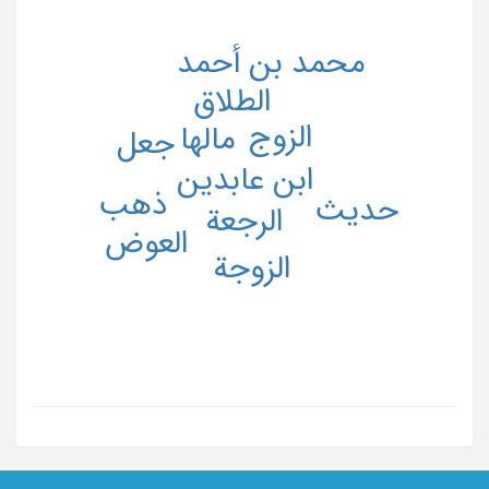
محمد بن أحمد
الطلاق
الزوج
مالها
جعل
ابن عابدین
ذهب
حدیث
الرجعة
العوض
الزوجة