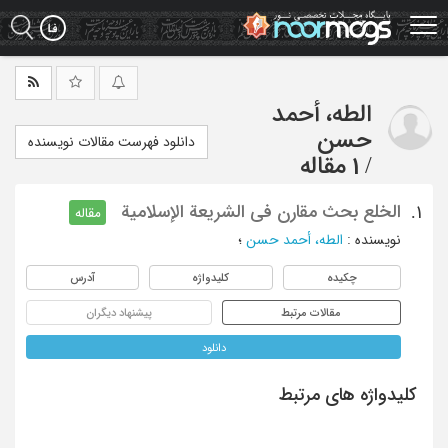
Ski
t
mai
conten
الطه، أحمد
حسن
دانلود فهرست مقالات نویسنده
/
1 مقاله
الخلع بحث مقارن فی الشریعة الإسلامیة
1.
مقاله
نویسنده
:
الطه، أحمد حسن
؛
چکیده
کلیدواژه
آدرس
مقالات مرتبط
پیشنهاد دیگران
دانلود
کلیدواژه های مرتبط