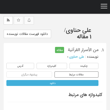
Ski
t
mai
conten
علی حناوی
/
دانلود فهرست مقالات نویسنده
1 مقاله
من الأسرار القرآنیة
1.
مقاله
نویسنده
:
علی حناوی
؛
چکیده
کلیدواژه
آدرس
مقالات مرتبط
پیشنهاد دیگران
دانلود
کلیدواژه های مرتبط