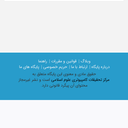
وبلاگ |
قوانین و مقررات |
راهنما
درباره پایگاه |
ارتباط با ما |
حریم خصوصی |
پایگاه های ما
حقوق مادی و معنوی اين پايگاه متعلق به
مرکز تحقیقات کامپیوتری علوم اسلامی
است و نشر غیرمجاز
محتوای آن پیگرد قانونی دارد.