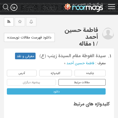
Ski
t
mai
conten
فاطمة حسین
أحمد
دانلود فهرست مقالات نویسنده
/
1 مقاله
سیدة الغوطة مقام السیدة زینب (ع)
1.
معرفی و نقد
معرف
:
فاطمة حسین أحمد
؛
چکیده
کلیدواژه
آدرس
مقالات مرتبط
پیشنهاد دیگران
دانلود
کلیدواژه های مرتبط