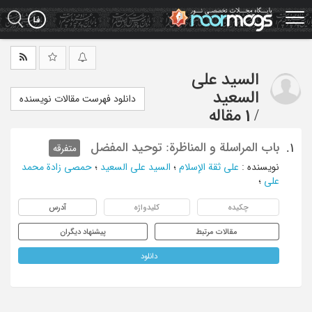
Ski
t
mai
conten
السید علی
السعید
دانلود فهرست مقالات نویسنده
/
1 مقاله
باب المراسلة و المناظرة: توحید المفضل
1.
متفرقه
نویسنده
:
علی ثقة الإسلام
؛
السید علی السعید
؛
حمصی زادة محمد
علی
؛
چکیده
کلیدواژه
آدرس
مقالات مرتبط
پیشنهاد دیگران
دانلود