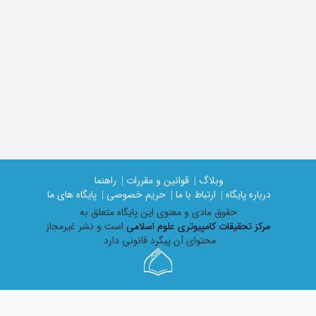
وبلاگ |
قوانین و مقررات |
راهنما
درباره پایگاه |
ارتباط با ما |
حریم خصوصی |
پایگاه های ما
حقوق مادی و معنوی اين پايگاه متعلق به
مرکز تحقیقات کامپیوتری علوم اسلامی
است و نشر غیرمجاز
محتوای آن پیگرد قانونی دارد.