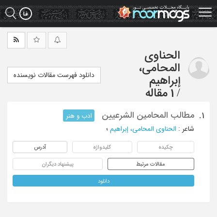
Ski
t
mai
conten
الحناوی
المحامی،
دانلود فهرست مقالات نویسنده
إبراهیم
/
1 مقاله
مطالب المحامین الشرعیین
1.
ادب و هنر
شاعر
:
الحناوی المحامی، إبراهیم
؛
چکیده
کلیدواژه
آدرس
مقالات مرتبط
پیشنهاد دیگران
دانلود