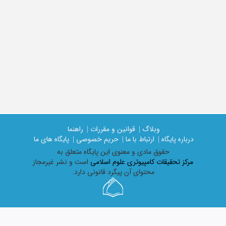
وبلاگ |
قوانین و مقررات |
راهنما
درباره پایگاه |
ارتباط با ما |
حریم خصوصی |
پایگاه های ما
حقوق مادی و معنوی اين پايگاه متعلق به
مرکز تحقیقات کامپیوتری علوم اسلامی
است و نشر غیرمجاز
محتوای آن پیگرد قانونی دارد.