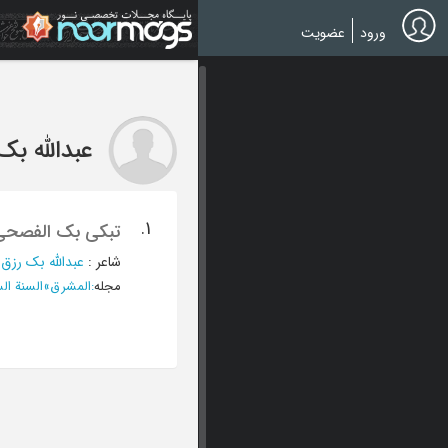
Ski
t
ورود
عضویت
mai
conten
عبدالله بک 
1.
تبکی بک الفصحی 
شاعر
:
عبدالله بک رزق ا
مجله
:
المشرق
»
السنة السابع