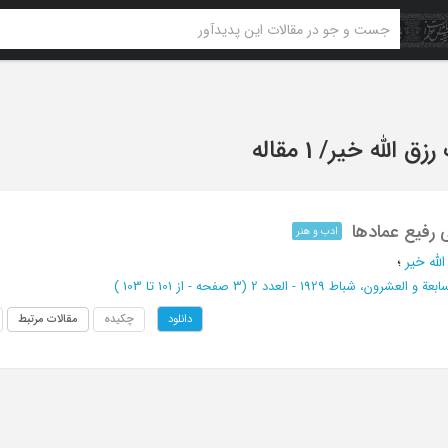
رزق الله خیر
/
1 مقاله
رفیع عمادها
ادب و هنر
لله خیر
؛
ة و العشرون، شباط 1929 - العدد 2
(‎3 صفحه -
از 101 تا 103
)
چکیده
مقالات مرتبط
دانلود