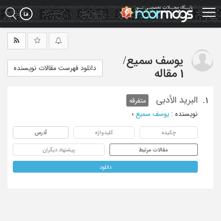
Ski
t
mai
conten
یوسف سمیع
/
دانلود فهرست مقالات نویسنده
1 مقاله
البرید الأدبی
1.
متفرقه
نویسنده
:
یوسف سمیع
؛
چکیده
کلیدواژه
آدرس
مقالات مرتبط
پیشنهاد دیگران
دانلود