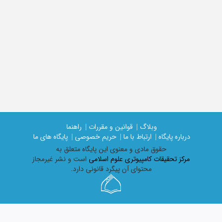
وبلاگ |
قوانین و مقررات |
راهنما
درباره پایگاه |
ارتباط با ما |
حریم خصوصی |
پایگاه های ما
حقوق مادی و معنوی اين پايگاه متعلق به
مرکز تحقیقات کامپیوتری علوم اسلامی
است و نشر غیرمجاز
محتوای آن پیگرد قانونی دارد.