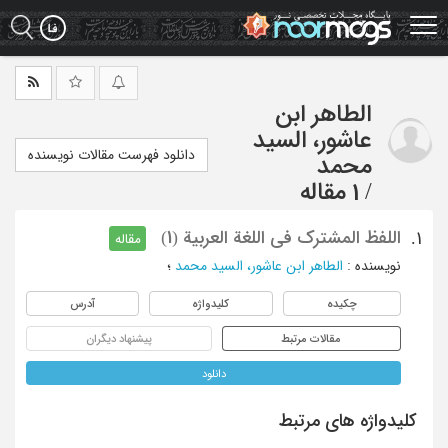
Ski
t
mai
conten
الطاهر ابن
عاشور، السید
دانلود فهرست مقالات نویسنده
محمد
/
1 مقاله
اللفظ المشترک فی اللغة العربیة (1)
1.
مقاله
نویسنده
:
الطاهر ابن عاشور، السید محمد
؛
چکیده
کلیدواژه
آدرس
مقالات مرتبط
پیشنهاد دیگران
دانلود
کلیدواژه های مرتبط