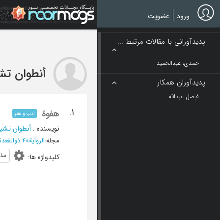
Ski
t
ورود
عضویت
mai
conten
پدیدآورانی با مقالات مرتبط ...
حمدی، عبدالحمید
أنطوان ت
پدیدآوران همکار
فیصل عبدالله
1.
هفوة
ادب و هنر
نویسنده
:
أنطوان تشی
مجله
:
الروایة
»
4 ذوالقعدة 1358 - العدد 70
سلی
کلیدواژه ها
: