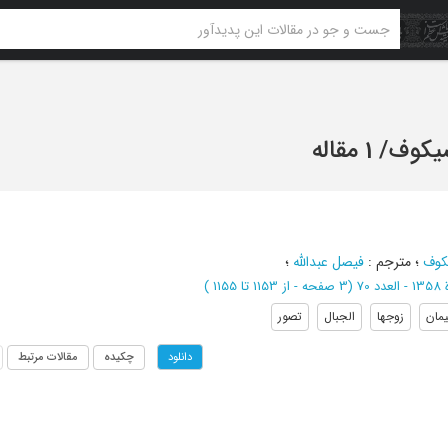
شیکوف
/
1 مقاله
کوف
؛
مترجم
:
فیصل عبدالله
؛
(‎3 صفحه -
از 1153 تا 1155
)
مان
زوجها
الجبال
تصور
چکیده
مقالات مرتبط
دانلود