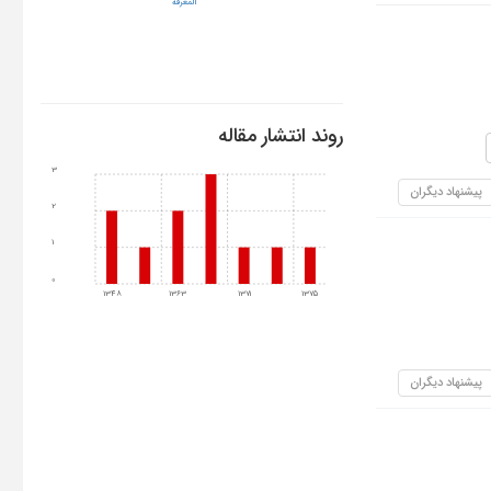
المعرفۀ
روند انتشار مقاله
3
پیشنهاد دیگران
2
1
0
1348
1363
1371
1375
پیشنهاد دیگران