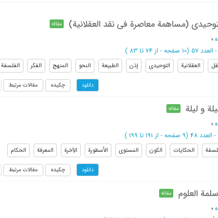
توحیدی (مساهمة معاصرة فی نقد العقلانیة)
مقاله
؛
(‎10 صفحه -
از 74 تا 83
)
قل
العقلانیة
التوحیدی
إذن
الطبیعة
النحو
المنهج
الفکر
الفلسفة
چکیده
مقالات مرتبط
دانلود
لة و لیلة
مقاله
؛
(‎9 صفحه -
از 191 تا 199
)
لسفة
الحکایات
الکون
المستوی
الأسطورة
الآخرة
المعرفة
الحکام
چکیده
مقالات مرتبط
دانلود
سلمة العلوم
مقاله
؛