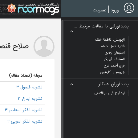
Ski
t
ورود
عضویت
mai
conten
پدیدآورانی با مقالات مرتبط ...
الهویش، فاطمة خلف
صلاح قنص
فادیة کامل حمام
استیفان زفایج
السقاف، أبوبکر
فرج أحمد فرج
جیروم و. کلینتون
مجله (تعداد مقاله)
پدیدآوران همکار
نشریه فصول 3
لودفیج فون برتالانفی
نشریه ابداع 3
نشریه الفکر المعاصر 3
نشریه الفکر العربی 2