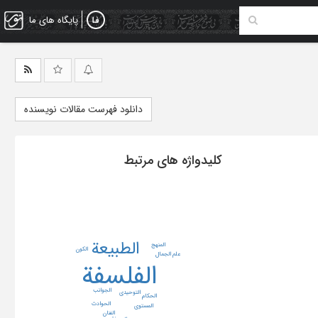
پایگاه های ما
دانلود فهرست مقالات نویسنده
کلیدواژه های مرتبط
الطبیعة
المنهج
الکون
علم الجمال
الفلسفة
الجوانب
التوحیدی
الحکام
الحوادث
المستوی
الفنان