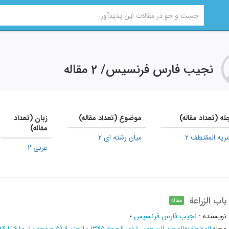
نجیب فارس فرنسیس
/
2 مقاله
له (تعداد مقاله)
موضوع (تعداد مقاله)
زبان (تعداد
مقاله)
ریه المقتطف 2
میان رشته ای 2
عربی 2
باب الزراعة
مقاله
نویسنده
:
نجیب فارس فرنسیس
؛
مجله
:
المقتطف
»
المجلد السبعون، 1 ذی الحجة 1345 - الجزء 6
(‎5 صفحه -
از 680 تا 684