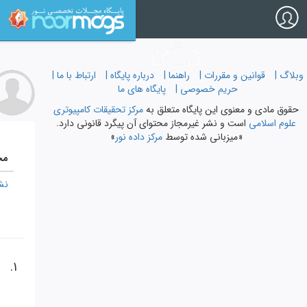
Ski
t
ورود
عضویت
mai
conten
وبلاگ |
قوانین و مقررات |
راهنما |
درباره پایگاه |
ارتباط با ما |
حریم خصوصی |
پایگاه های ما
حقوق مادی و معنوی اين پايگاه متعلق به
مرکز تحقیقات کامپیوتری
علوم اسلامی
است و نشر غیرمجاز محتوای آن پیگرد قانونی دارد.
«میزبانی شده توسط
مرکز داده نور
»
مج
نش
1.