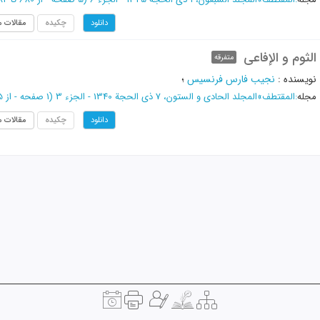
چکیده
مقالات م
دانلود
الثوم و الإفاعی
متفرقه
نویسنده
:
نجیب فارس فرنسیس
؛
مجله
:
المقتطف
»
المجلد الحادی و الستون، 7 ذی الحجة 1340 - الجزء 3
(‎1 صفحه -
از 285 تا 285
چکیده
مقالات م
دانلود