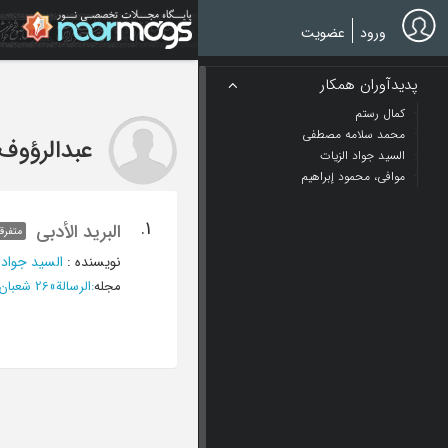
Ski
t
ورود
عضویت
mai
conten
پدیدآوران همکار
کمال رستم
محمد سلامه مصطفی
عبدالرؤوف
السید جواد الزیات
موافی، محمود إبراهیم
1.
البرید الأدبی
متفرق
نویسنده
:
السید جواد 
مجله
:
الرسالة
»
26 شعبان 1369 - العدد 884