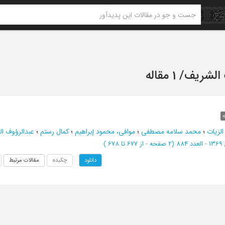
 الشریف
/
1 مقاله
ه
الزیات
؛
محمد سلامه مصطفی
؛
موافی، محمود إبراهیم
؛
کمال رستم
؛
عبدالرؤوف ا
(‎2 صفحه -
از 677 تا 678
)
چکیده
مقالات مرتبط
دانلود