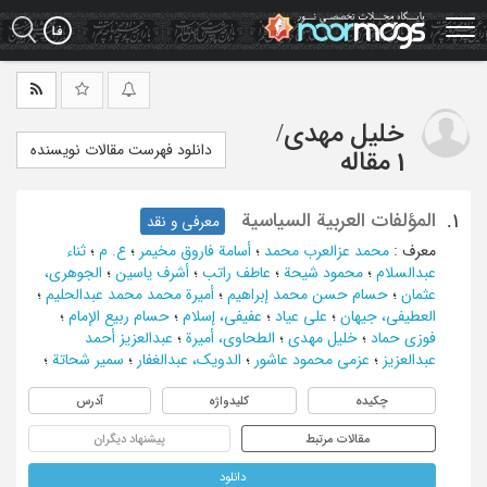
Ski
t
mai
conten
خلیل مهدی
/
دانلود فهرست مقالات نویسنده
1 مقاله
المؤلفات العربیة السیاسیة
1.
معرفی و نقد
معرف
:
محمد عزالعرب محمد
؛
أسامة فاروق مخیمر
؛
ع. م
؛
ثناء
عبدالسلام
؛
محمود شیحة
؛
عاطف راتب
؛
أشرف یاسین
؛
الجوهری،
عثمان
؛
حسام حسن محمد إبراهیم
؛
أمیرة محمد محمد عبدالحلیم
؛
العطیفی، جیهان
؛
علی عیاد
؛
عفیفی، إسلام
؛
حسام ربیع الإمام
؛
فوزی حماد
؛
خلیل مهدی
؛
الطحاوی، أمیرة
؛
عبدالعزیز أحمد
عبدالعزیز
؛
عزمی محمود عاشور
؛
الدویک، عبدالغفار
؛
سمیر شحاتة
؛
چکیده
کلیدواژه
آدرس
مقالات مرتبط
پیشنهاد دیگران
دانلود