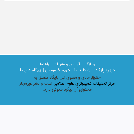
وبلاگ |
قوانین و مقررات |
راهنما
درباره پایگاه |
ارتباط با ما |
حریم خصوصی |
پایگاه های ما
حقوق مادی و معنوی اين پايگاه متعلق به
مرکز تحقیقات کامپیوتری علوم اسلامی
است و نشر غیرمجاز
محتوای آن پیگرد قانونی دارد.