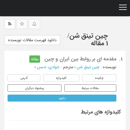
Ski
t
mai
conten
چین تینق شن
/
دانلود فهرست مقالات نویسنده
1 مقاله
مقدمه ای بر روابط بین ایران و چین
1.
مقاله
نویسنده
:
چین تینق شن
؛
مترجم
:
جوادی، حسن
؛
چکیده
کلیدواژه
آدرس
مقالات مرتبط
پیشنهاد دیگران
دانلود
کلیدواژه های مرتبط