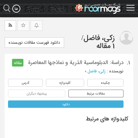
Ski
t
mai
conten
زکی، فاضل
/
دانلود فهرست مقالات نویسنده
1 مقاله
دراسة: الدبلوماسیة الذریة و نماذجها المعاصرة
1.
مقاله
نویسنده
:
زکی، فاضل
؛
چکیده
کلیدواژه
آدرس
مقالات مرتبط
پیشنهاد دیگران
دانلود
کلیدواژه های مرتبط