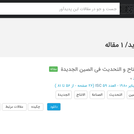
د
/
1 مقاله
نفتاح و التحدیث فی الصین الجدیدة
مقاله
؛
یر 1980 - العدد 59
ISC
(‎26 صفحه -
از 56 تا 81
)
ین
التحدیث
الصناعة
الانتاج
الجدیدة
چکیده
مقالات مرتبط
دانلود