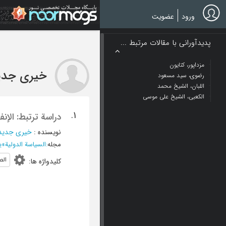
Ski
t
ورود
عضویت
mai
conten
پدیدآورانی با مقالات مرتبط ...
مزداپور، کتایون
خیری جدی
رضوی، سید مسعود
اللبان، الشیخ محمد
الکعبی، الشیخ علی موسی
1.
دراسة ترتبط: الإ
نویسنده
:
خیری جدید
مجله
:
السیاسة الدولیة
»
ینا
الص
کلیدواژه ها
: