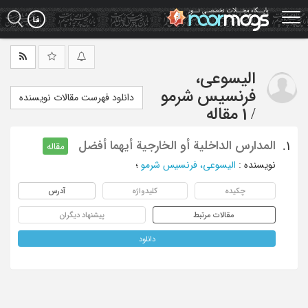
Ski
t
mai
conten
الیسوعی،
فرنسیس شرمو
دانلود فهرست مقالات نویسنده
/
1 مقاله
المدارس الداخلیة أو الخارجیة أیهما أفضل
1.
مقاله
نویسنده
:
الیسوعی، فرنسیس شرمو
؛
چکیده
کلیدواژه
آدرس
مقالات مرتبط
پیشنهاد دیگران
دانلود