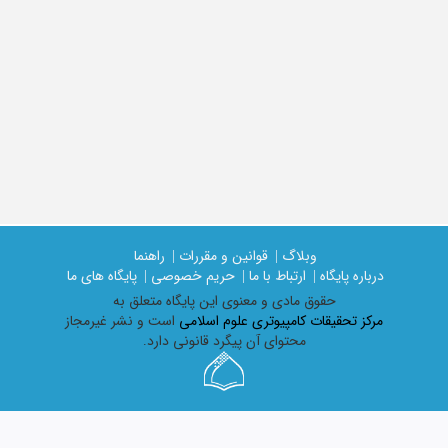
وبلاگ |
قوانین و مقررات |
راهنما
درباره پایگاه |
ارتباط با ما |
حریم خصوصی |
پایگاه های ما
حقوق مادی و معنوی اين پايگاه متعلق به
مرکز تحقیقات کامپیوتری علوم اسلامی
است و نشر غیرمجاز
محتوای آن پیگرد قانونی دارد.