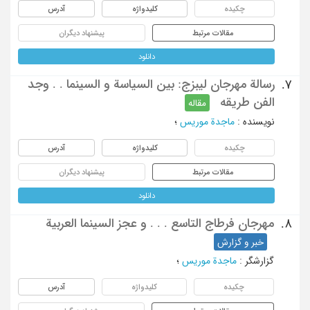
چکیده
کلیدواژه
آدرس
مقالات مرتبط
پیشنهاد دیگران
دانلود
رسالة مهرجان لیبزج: بین السیاسة و السینما . . وجد
7.
الفن طریقه
مقاله
نویسنده
:
ماجدة موریس
؛
چکیده
کلیدواژه
آدرس
مقالات مرتبط
پیشنهاد دیگران
دانلود
مهرجان فرطاج التاسع . . . و عجز السینما العربیة
8.
خبر و گزارش
گزارشگر
:
ماجدة موریس
؛
چکیده
کلیدواژه
آدرس