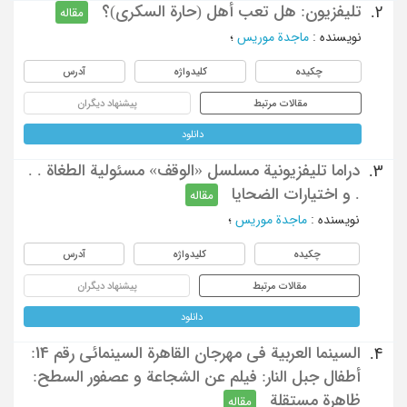
تلیفزیون: هل تعب أهل (حارة السکری)؟
2.
مقاله
نویسنده
:
ماجدة موریس
؛
چکیده
کلیدواژه
آدرس
مقالات مرتبط
پیشنهاد دیگران
دانلود
دراما تلیفزیونیة مسلسل «الوقف» مسئولیة الطغاة . .
3.
. و اختیارات الضحایا
مقاله
نویسنده
:
ماجدة موریس
؛
چکیده
کلیدواژه
آدرس
مقالات مرتبط
پیشنهاد دیگران
دانلود
السینما العربیة فی مهرجان القاهرة السینمائی رقم 14:
4.
أطفال جبل النار: فیلم عن الشجاعة و عصفور السطح:
ظاهرة مستقلة
مقاله