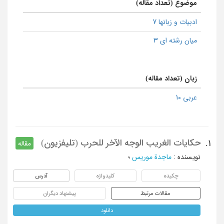
موضوع (تعداد مقاله)
ادبیات و زبانها 7
میان رشته ای 3
زبان (تعداد مقاله)
عربی 10
حکایات الغریب الوجه الآخر للحرب (تلیفزیون)
1.
مقاله
نویسنده
:
ماجدة موریس
؛
چکیده
کلیدواژه
آدرس
مقالات مرتبط
پیشنهاد دیگران
دانلود