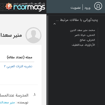
Ski
t
ورود
عضویت
mai
conten
پدیدآورانی با مقالات مرتبط ...
محمد منیر سعد الدین
منیر سعدا
الحجي، حیاة ناصر
الخرفی، صالح
الأرناؤوط، عبداللطیف
مجله (تعداد مقاله)
نشریه التراث العربی 2
1.
المدرسة عندالمسل
نویسنده
:
منیر سعدالد