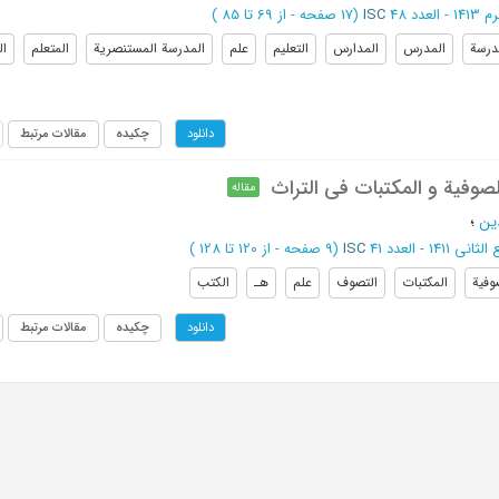
- العدد 48
ISC
(‎17 صفحه -
از 69 تا 85
)
درسة
المدرس
المدارس
التعلیم
علم
المدرسة المستنصریة
المتعلم
ال
چکیده
مقالات مرتبط
دانلود
الصوفیة و المکتبات فی التراث
مقاله
ین
؛
انی 1411 - العدد 41
ISC
(‎9 صفحه -
از 120 تا 128
)
وفیة
المکتبات
التصوف
علم
هـ
الکتب
چکیده
مقالات مرتبط
دانلود