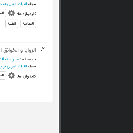
مجله
:
التراث العربی
»
محرم 1413 
الم
کلیدواژه ها
:
النظامیة
الطلبة
2.
الزوایا و الخوانق 
نویسنده
:
منیر سعدالد
مجله
:
التراث العربی
»
ربیع الث
الص
کلیدواژه ها
: