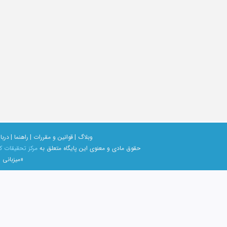
وبلاگ |
قوانین و مقررات |
راهنما |
دربار
حقوق مادی و معنوی اين پايگاه متعلق به
مرکز تحقیقات ک
«میزبانی