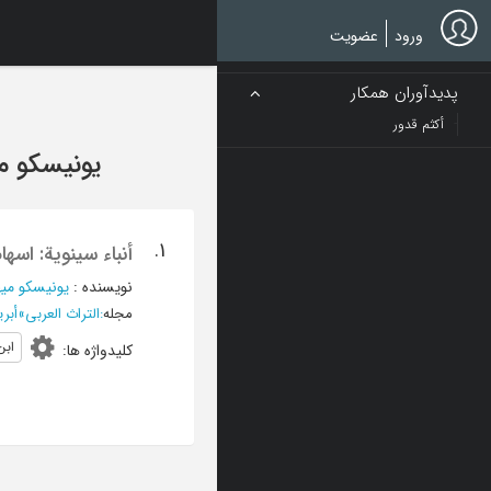
Ski
t
ورود
عضویت
mai
conten
پدیدآوران همکار
أکثم قدور
یونیسکو م
1.
أنباء سینویة: اسه
نویسنده
:
یونیسکو می
مجله
:
التراث العربی
»
أبریل 1982 
ابن
کلیدواژه ها
: