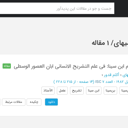
یهای
/
1 مقاله
ام ابن سینا: فی علم التشریح الانسانی ابان العصور الوسطی
مقاله
های
؛
أکثم قدور
؛
- العدد 7
ISC
(‎14 صفحه -
از 215 تا 228
)
‌سینا
بن‌سینا
ابن سینا
تشریح
عضل
الأستاذ
چکیده
مقالات مرتبط
دانلود