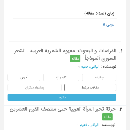
زبان (تعداد مقاله)
عربی 11
الدراسات و البحوث: مفهوم الشعریة العربیة - الشعر
1.
السوری أنموذجاً
مقاله
نویسنده
:
الیافی، نعیم
؛
چکیده
کلیدواژه
آدرس
مقالات مرتبط
پیشنهاد دیگران
دانلود
حرکة تحرر المرأة العربیة حتی منتصف القرن العشرین
2.
مقاله
نویسنده
:
الیافی، نعیم
؛