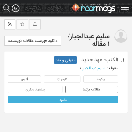
Ski
t
mai
conten
سلیم عبدالجبار
/
دانلود فهرست مقالات نویسنده
1 مقاله
الکتب: عهد جدید
1.
معرفی و نقد
معرف
:
سلیم عبدالجبار
؛
چکیده
کلیدواژه
آدرس
مقالات مرتبط
پیشنهاد دیگران
دانلود