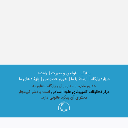
وبلاگ |
قوانین و مقررات |
راهنما
درباره پایگاه |
ارتباط با ما |
حریم خصوصی |
پایگاه های ما
حقوق مادی و معنوی اين پايگاه متعلق به
مرکز تحقیقات کامپیوتری علوم اسلامی
است و نشر غیرمجاز
محتوای آن پیگرد قانونی دارد.