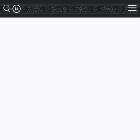
Ski
t
mai
conten