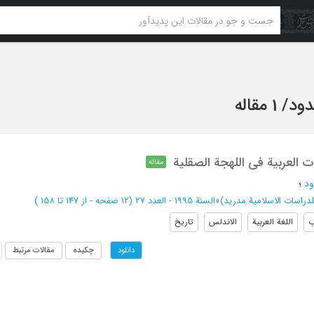
دود
/
1 مقاله
 العربیة فی اللهجة الصقلیة
مقاله
ود
؛
دراسات الاسلامیة مدرید)
»
السنة 1995 - العدد 27
(‎12 صفحه -
از 147 تا 158
)
ب
اللغة العربیة
الاندلس
تاریخ
چکیده
مقالات مرتبط
دانلود