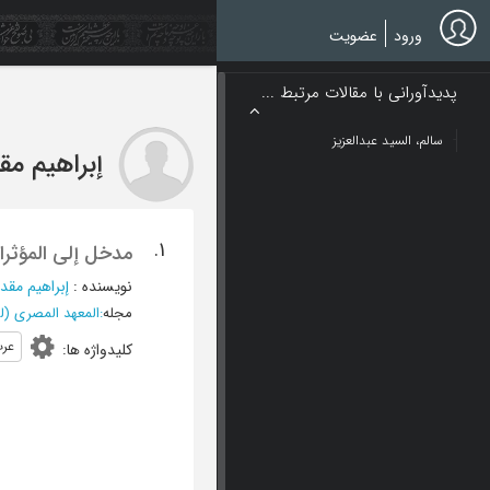
Ski
t
ورود
عضویت
mai
conten
پدیدآورانی با مقالات مرتبط ...
سالم، السید عبدالعزیز
إبراهیم مق
1.
مدخل إلی المؤثرات
نویسنده
:
إبراهیم مقد
مجله
:
المعهد المصری (لل
عر
کلیدواژه ها
: