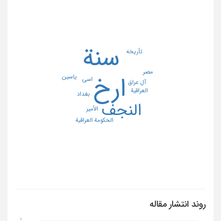
سنة
تأریخه
مصر
یاسین
ارخ
اسی
آل عراق
العراقیة
بغداد
النجف
الأمیر
الحکومة العراقیة
روند انتشار مقاله
1