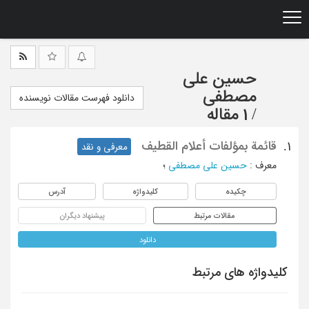
Ski
t
mai
conten
حسین علی
مصطفی
دانلود فهرست مقالات نویسنده
/
1 مقاله
قائمة بمؤلفات أعلام القطیف
1.
معرفی و نقد
معرف
:
حسین علی مصطفی
؛
چکیده
کلیدواژه
آدرس
مقالات مرتبط
پیشنهاد دیگران
دانلود
کلیدواژه های مرتبط