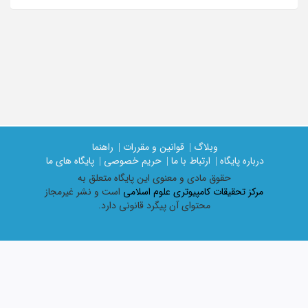
وبلاگ |
قوانین و مقررات |
راهنما
درباره پایگاه |
ارتباط با ما |
حریم خصوصی |
پایگاه های ما
حقوق مادی و معنوی اين پايگاه متعلق به
مرکز تحقیقات کامپیوتری علوم اسلامی
است و نشر غیرمجاز
محتوای آن پیگرد قانونی دارد.