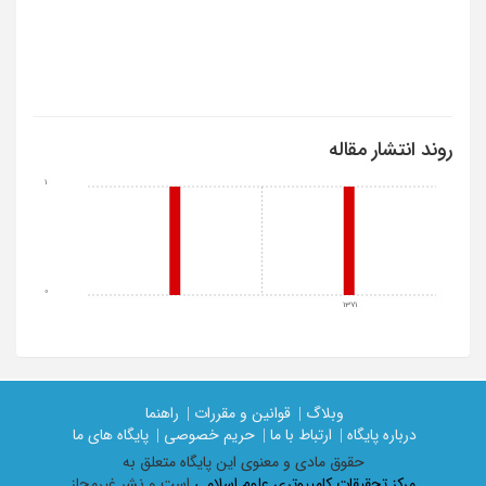
روند انتشار مقاله
1
0
1371
وبلاگ |
قوانین و مقررات |
راهنما
درباره پایگاه |
ارتباط با ما |
حریم خصوصی |
پایگاه های ما
حقوق مادی و معنوی اين پايگاه متعلق به
مرکز تحقیقات کامپیوتری علوم اسلامی
است و نشر غیرمجاز