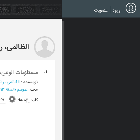
Ski
t
ورود
عضویت
mai
conten
الظالمی، ر
1.
مستلزمات الوعی، 
نویسنده
:
الظالمی، رش
مجله
:
الموسم
»
السنة 1413 - العدد 14
وع
کلیدواژه ها
: