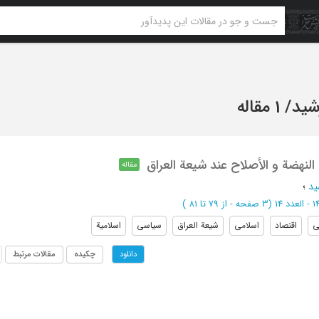
شید
/
1 مقاله
النهضة و الأصلاح عند شیعة العراق
مقاله
ید
؛
(‎3 صفحه -
از 79 تا 81
)
ی
اقتصاد
اسلامی
شیعة العراق
سیاسی
اسلامیة
چکیده
مقالات مرتبط
دانلود