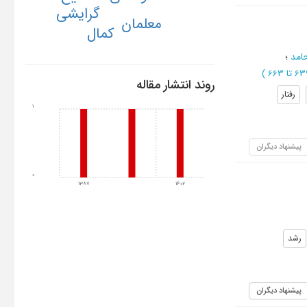
گرايشي
معلمان
کمال
امد
؛
)
روند انتشار مقاله
رفتار
1
پیشنهاد دیگران
0
1387
1402
رشد
پیشنهاد دیگران