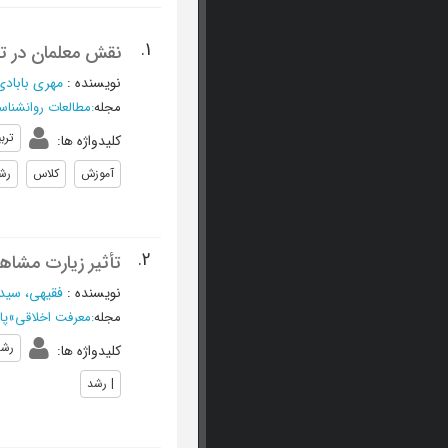
1.
نقش معلمان در تر
نویسنده
:
مهري بابادي
مجله
:
مطالعات روانشناس
ترب
کلیدواژه ها
:
آموزش
کلاس
رش
2.
تأثیر زیارت مشاه
نویسنده
:
فقیهی، سید
مجله
:
معرفت اخلاقی
»
پای
رشد
کلیدواژه ها
:
| رشد