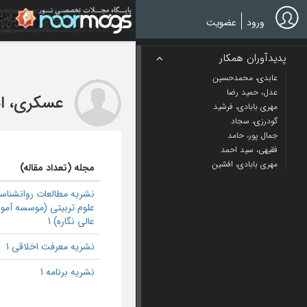
Ski
t
ورود
عضویت
mai
conten
پدیدآوران همکار
عابدی، محمدحسین
عدل، حمید رضا
عسکری، اب
مهري بابادي، فرشيد
گودرزي، سجاد
جمال پور، حامد
فقیهی، سید احمد
مهري بابادي، افشين
مجله (تعداد مقاله)
نشریه مطالعات روانشناس
علوم تربیتی (موسسه آم
عالی نگاره) 1
نشریه معرفت اخلاقی 1
نشریه برنامه 1