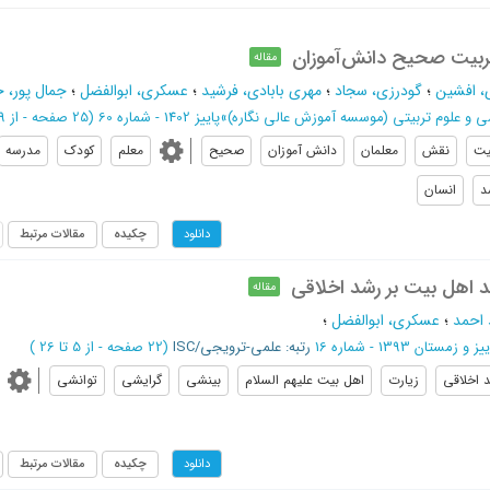
بیت صحیح ‌‌دانش‌آموزان
مقاله
، افشين
؛
گودرزي، سجاد
؛
مهري بابادي، فرشيد
؛
عسكري، ابوالفضل
؛
جمال پور، ح
ی و علوم تربیتی (موسسه آموزش عالی نگاره)
»
پاییز 1402 - شماره 60
(‎25 صفحه -
از 639 تا 663
یت
نقش
معلمان
دانش آموزان
صحیح
معلم
کودک
مدرسه
د
انسان
چکیده
مقالات مرتبط
دانلود
د اهل بیت بر رشد اخلاقی
مقاله
 احمد
؛
عسکری، ابوالفضل
؛
یز و زمستان 1393 - شماره 16
رتبه: علمی-ترویجی/ISC
(‎22 صفحه -
از 5 تا 26
)
 اخلاقی
زیارت
اهل بیت علیهم السلام
بینشی
گرایشی
توانشی
چکیده
مقالات مرتبط
دانلود