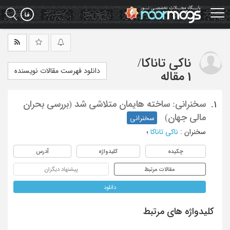
Ski
t
mai
conten
ناکی تاناکا
/
دانلود فهرست مقالات نویسنده
1 مقاله
سخنرانی: ساخته هایمان متلاشی شد (بررسی بحران
1.
مالی جهان)
سخنرانی
سخنران
:
ناکی تاناکا
؛
چکیده
کلیدواژه
آدرس
مقالات مرتبط
پیشنهاد دیگران
دانلود
کلیدواژه های مرتبط