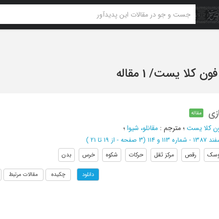
فون کلا یست
/
1 مقاله
زی
مقاله
ن کلا یست
؛
مترجم
:
مقانلو، شیوا
؛
ه 113 و 114
(‎3 صفحه -
از 19 تا 21
)
وسک
رقص
مرکز ثقل
حرکات
شکوه
خرس
بدن
چکیده
مقالات مرتبط
دانلود