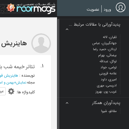
Ski
t
ورود
عضویت
mai
conten
پدیدآورانی با مقالات مرتبط ...
تقیان، لاله
هاینریش 
جهانگیریان، عباس
اردلان، حمید رضا
بیضائی، بهرام
توکل، عبدالله
1.
تئاتر خیمه شب با
تولمی، جواد
علامه قزوینی
نویسنده
:
هاینریش فو
امیری، داود
مجله
:
نمایش
»
بهمن و اسفند 1387 - شمار
ادریسی، مهری
عر
غریب پور، بهروز
کلیدواژه ها
:
پدیدآوران همکار
مقانلو، شیوا