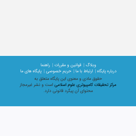
وبلاگ |
قوانین و مقررات |
راهنما
درباره پایگاه |
ارتباط با ما |
حریم خصوصی |
پایگاه های ما
حقوق مادی و معنوی اين پايگاه متعلق به
مرکز تحقیقات کامپیوتری علوم اسلامی
است و نشر غیرمجاز
محتوای آن پیگرد قانونی دارد.