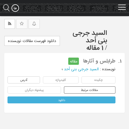
Ski
t
mai
conten
السید جرجی
بنی أحد
دانلود فهرست مقالات نویسنده
/
1 مقاله
طرابلس و آثارها
1.
مقاله
نویسنده
:
السید جرجی بنی أحد
؛
چکیده
کلیدواژه
آدرس
مقالات مرتبط
پیشنهاد دیگران
دانلود