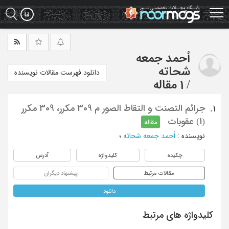
Ski
t
mai
conten
أحمد جمعه
شحاته
دانلود فهرست مقالات نویسنده
/
1 مقاله
جرائم التصنت و التقاط الصور م 309 مکرر، 309 مکرر
1.
(1) عقوبات
مقاله
نویسنده
:
أحمد جمعه شحاته
؛
چکیده
کلیدواژه
آدرس
مقالات مرتبط
پیشنهاد دیگران
دانلود
کلیدواژه های مرتبط