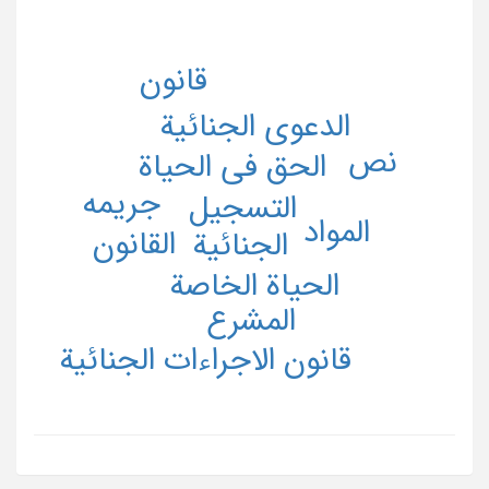
قانون
الدعوی الجنائیة
نص
الحق فی الحیاة
جریمه
التسجیل
المواد
القانون
الجنائیة
الحیاة الخاصة
المشرع
قانون الاجراءات الجنائیة